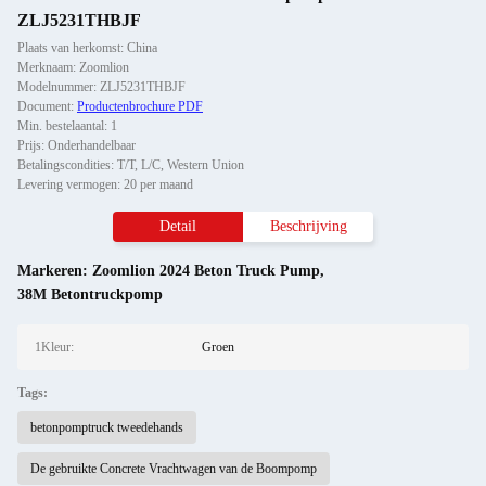
ZLJ5231THBJF
Plaats van herkomst: China
Merknaam: Zoomlion
Modelnummer: ZLJ5231THBJF
Document:
Productenbrochure PDF
Min. bestelaantal: 1
Prijs: Onderhandelbaar
Betalingscondities: T/T, L/C, Western Union
Levering vermogen: 20 per maand
Detail
Beschrijving
Markeren:
Zoomlion 2024 Beton Truck Pump
,
38M Betontruckpomp
1Kleur:
Groen
Tags:
betonpomptruck tweedehands
De gebruikte Concrete Vrachtwagen van de Boompomp