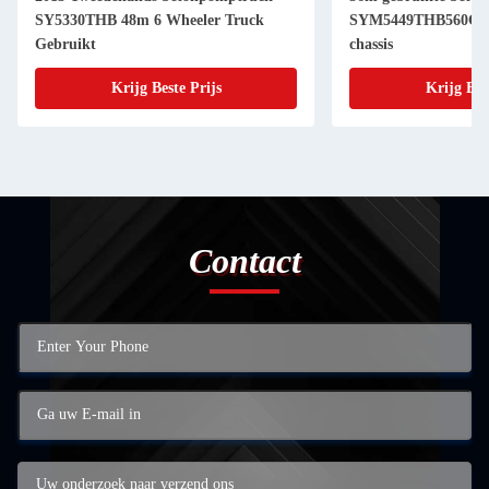
SY5330THB 48m 6 Wheeler Truck
SYM5449THB560C-8
Gebruikt
chassis
Krijg Beste Prijs
Krijg Bes
Contact