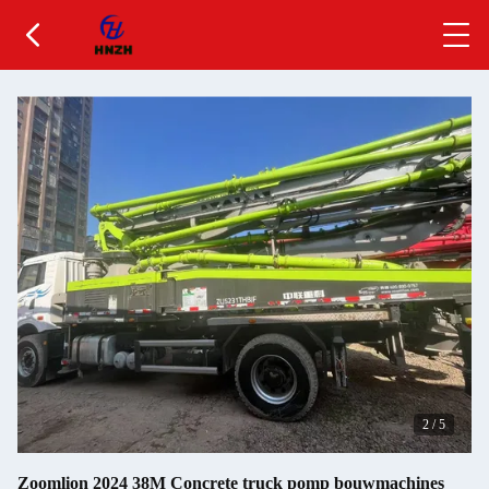
2
/
5
Zoomlion 2024 38M Concrete truck pomp bouwmachines