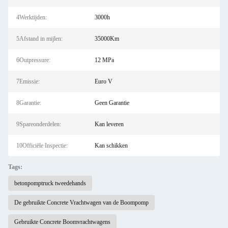
4Werktijden:
3000h
5Afstand in mijlen:
35000Km
6Outpressure:
12 MPa
7Emissie:
Euro V
8Garantie:
Geen Garantie
9Spareonderdelen:
Kan leveren
10Officiële Inspectie:
Kan schikken
Tags:
betonpomptruck tweedehands
De gebruikte Concrete Vrachtwagen van de Boompomp
Gebruikte Concrete Boomvrachtwagens