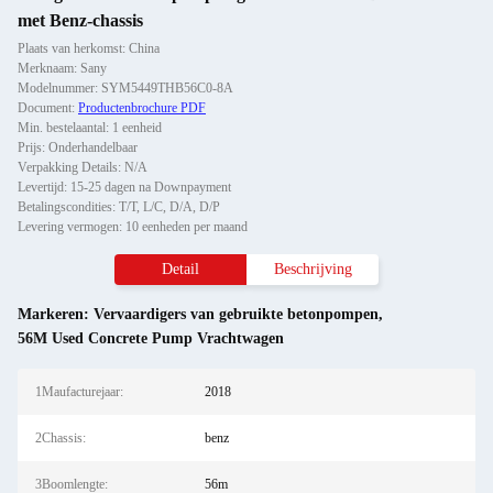
met Benz-chassis
Plaats van herkomst: China
Merknaam: Sany
Modelnummer: SYM5449THB56C0-8A
Document:
Productenbrochure PDF
Min. bestelaantal: 1 eenheid
Prijs: Onderhandelbaar
Verpakking Details: N/A
Levertijd: 15-25 dagen na Downpayment
Betalingscondities: T/T, L/C, D/A, D/P
Levering vermogen: 10 eenheden per maand
Detail
Beschrijving
Markeren:
Vervaardigers van gebruikte betonpompen
,
56M Used Concrete Pump Vrachtwagen
1Maufacturejaar:
2018
2Chassis:
benz
3Boomlengte:
56m