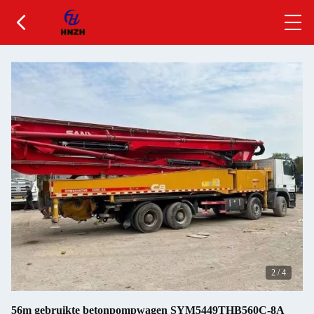
2
/
4
56m gebruikte betonpompwagen SYM5449THB560C-8A