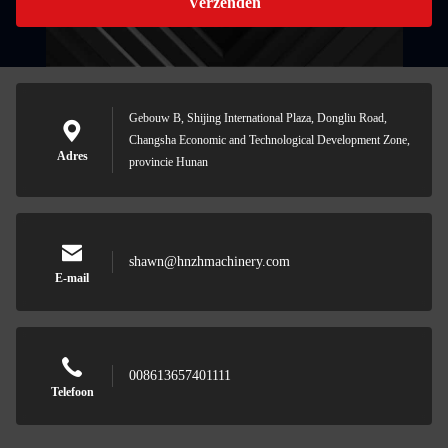
Verzenden
Gebouw B, Shijing International Plaza, Dongliu Road,
Changsha Economic and Technological Development Zone,
Adres
provincie Hunan
shawn@hnzhmachinery.com
E-mail
008613657401111
Telefoon