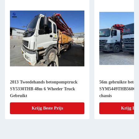
2013 Tweedehands betonpomptruck
56m gebruikte beto
SY5330THB 48m 6 Wheeler Truck
SYM5449THB560C-8
Gebruikt
chassis
Krijg Beste Prijs
Krijg Bes