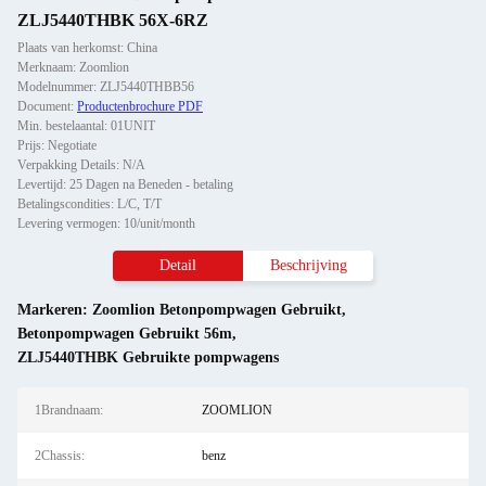
ZLJ5440THBK 56X-6RZ
Plaats van herkomst: China
Merknaam: Zoomlion
Modelnummer: ZLJ5440THBB56
Document:
Productenbrochure PDF
Min. bestelaantal: 01UNIT
Prijs: Negotiate
Verpakking Details: N/A
Levertijd: 25 Dagen na Beneden - betaling
Betalingscondities: L/C, T/T
Levering vermogen: 10/unit/month
Detail
Beschrijving
Markeren:
Zoomlion Betonpompwagen Gebruikt
,
Betonpompwagen Gebruikt 56m
,
ZLJ5440THBK Gebruikte pompwagens
1Brandnaam:
ZOOMLION
2Chassis:
benz