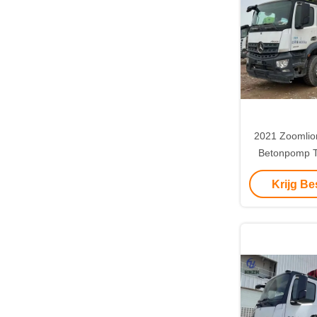
2021 Zoomlio
Betonpomp T
ch
Krijg Be