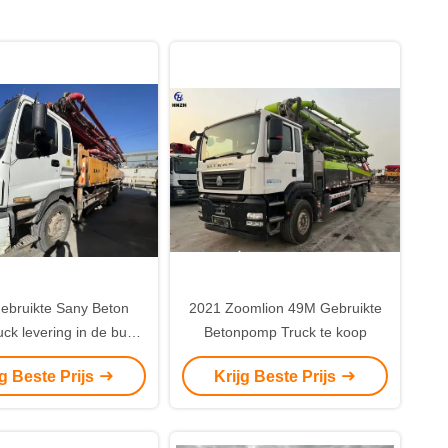
ebruikte Sany Beton
2021 Zoomlion 49M Gebruikte
ck levering in de buurt
Betonpomp Truck te koop
t Midden-Oosten met
jg Beste Prijs
Krijg Beste Prijs
UZU chassis 48M