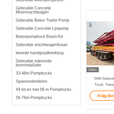
Gebruikte Concrete
Mixervrachtwagen
Gebruikte Beton Trailer Pomp
Gebruikte Concrete Lijnpomp
Betonpomptruck Boom Kit
Gebruikte vrachtwagenkraan
tweede handgraafwerktuig
Gebruikte roterende
boorinstallatie
Video
33-48m Pomptrucks
56M Gebrui
Spareonderdelen
Truck, Twe
49 tot en met 56 m Pomptrucks
Pomp Truck O
Krijg Be
Arocs 4143
56-76m Pomptrucks