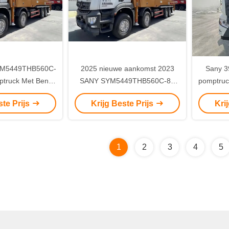
YM5449THB560C-
2025 nieuwe aankomst 2023
Sany 3
truck Met Benz
SANY SYM5449THB560C-8A
pomptruc
assis
56 M Betonpomp Truck Met
Geb
ste Prijs
Krijg Beste Prijs
Kri
Benz Chassis leveringen uit
China
1
2
3
4
5