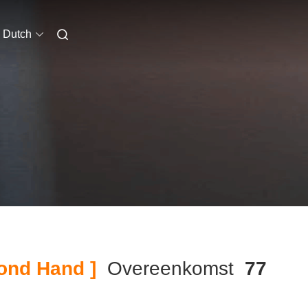
Dutch
ond Hand ]
Overeenkomst
77