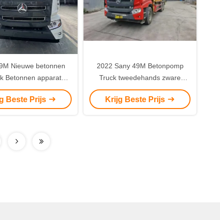
9M Nieuwe betonnen
2022 Sany 49M Betonpomp
k Betonnen apparatuur
Truck tweedehands zware
ruikte pomptruck
machine leverancier uit China
jg Beste Prijs
Krijg Beste Prijs
SYM5359THB 490C-10