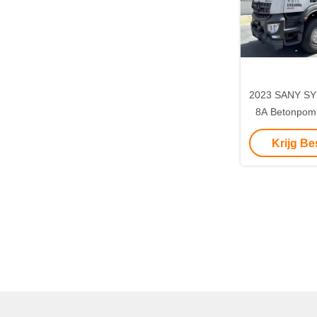
2023 SANY S
8A Betonpomp
Ch
Krijg Be