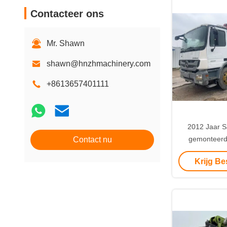
Contacteer ons
Mr. Shawn
shawn@hnzhmachinery.com
+8613657401111
2012 Jaar S
gemonteerd
Contact nu
Betonpompt
Krijg Be
Chassis vo