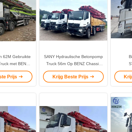
n 62M Gebruikte
SANY Hydraulische Betonpomp
B
ruck met BENZ
Truck 56m Op BENZ Chassis
S
assis
4143 Gemaakt in 2020
Betonp
ste Prijs
Krijg Beste Prijs
Kri