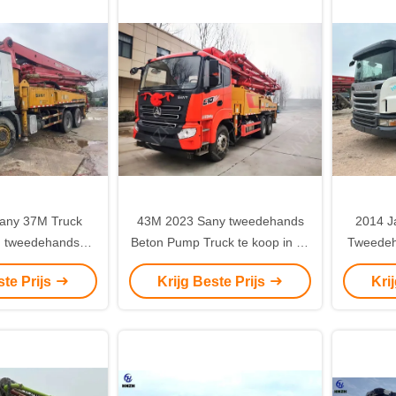
any 37M Truck
43M 2023 Sany tweedehands
2014 J
 tweedehands
Beton Pump Truck te koop in de
Tweedeh
ruck Met Benz
buurt van Midden-Azië
Ideaal vo
ste Prijs
Krijg Beste Prijs
Kri
or zwaar werk