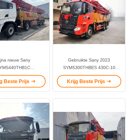
ijna nieuw Sany
Gebruikte Sany 2023
YM5440THB1C
SYM5300THBES 430C-10
omptruck 2023 Jaar
Betonpomp Truck te koop
jg Beste Prijs
Krijg Beste Prijs
gemaakt