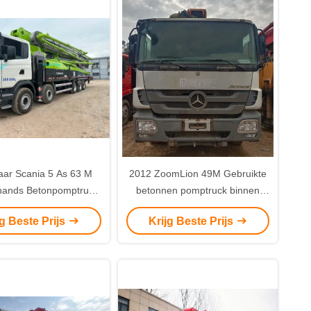
aar Scania 5 As 63 M
2012 ZoomLion 49M Gebruikte
ands Betonpomptruck
betonnen pomptruck binnen
or grijze bouwprojecten
Benz chassis
jg Beste Prijs
Krijg Beste Prijs